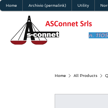
Home
Archivio (permalink)
Utility
Nor
n. 110
Home
All Products
Q