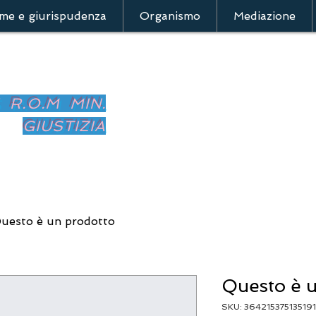
me e giurispudenza
Organismo
Mediazione
5 R.O.M MIN.
GIUSTIZIA
uesto è un prodotto
Questo è u
SKU: 364215375135191